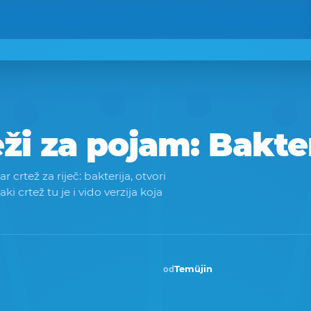
eži za pojam:
Bakter
crtež za riječ: bakterija, otvori
vaki crtež tu je i vido verzija koja
Temüjin
od