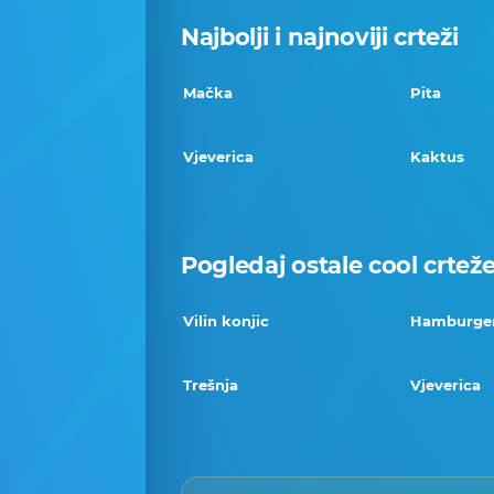
Najbolji i najnoviji crteži
Mačka
Pita
Vjeverica
Kaktus
Pogledaj ostale cool crtež
Vilin konjic
Hamburge
Trešnja
Vjeverica