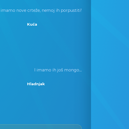
 imamo nove crteže, nemoj ih porpustiti!
Kuća
I imamo ih još mongo...
Hladnjak