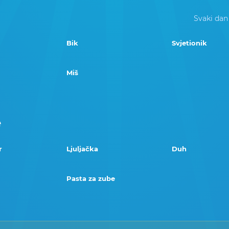
Svaki dan
Bik
Svjetionik
Miš
e
r
Ljuljačka
Duh
Pasta za zube