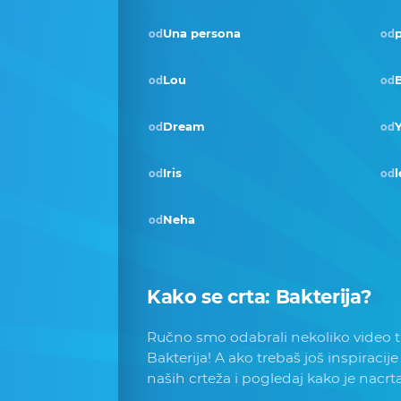
Una persona
p
od
od
Lou
od
od
Dream
Y
od
od
Iris
l
od
od
Neha
od
Kako se crta:
Bakterija
?
Ručno smo odabrali nekoliko video tu
Bakterija! A ako trebaš još inspiracije
naših crteža i pogledaj kako je nacrt