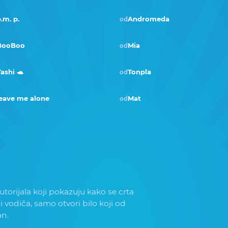
.m. p.
Andromeda
od
BooBoo
Mia
od
Pobjednik · sij 2021
ashi 🐢
Tonpla
od
eave me alone
Mat
od
torijala koji pokazuju kako se crta
 i vodiča, samo otvori bilo koji od
an.