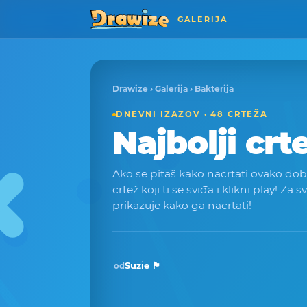
GALERIJA
Drawize
›
Galerija
› Bakterija
DNEVNI IZAZOV · 48 CRTEŽA
Najbolji crt
Ako se pitaš kako nacrtati ovako dobar 
crtež koji ti se sviđa i klikni play! Za s
prikazuje kako ga nacrtati!
Suzie 🏴󠁧󠁢󠁳󠁣󠁴󠁿
od
Pobjednik · tra 2026