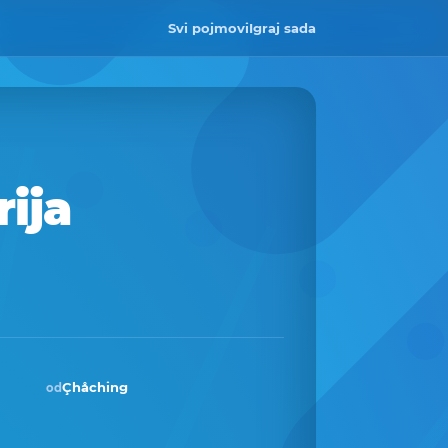
Svi pojmovi
Igraj sada
ija
Çhåching
od