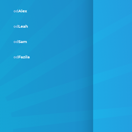
Alex
od
Leah
od
Sam
od
Pobjednik · tra 2020
Fazila
od