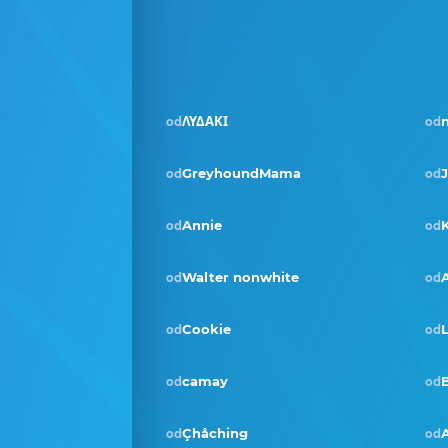
ΛΥΔΑΚΙ
od
od
GreyhoundMama
od
od
Annie
od
od
Walter nonwhite
od
od
Cookie
L
od
od
camay
od
od
Çhåching
A
od
od