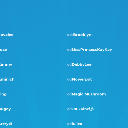
novalee
•Brooklyn•
od
Joze
MissPrincessKayKay
od
Kimmy
DebbyLee
od
Pobjednik · lip 2024
Aminich
Flowerpot
od
ing
Magic Mushroom
od
Bugoy
⋆su⋆vinci彡
od
Pobjednik · kol 2022
rtzy🎨
lulixa
od