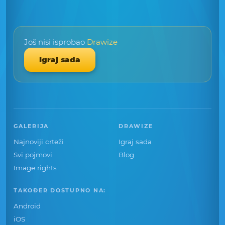
Još nisi isprobao
Drawize
Igraj sada
GALERIJA
DRAWIZE
Najnoviji crteži
Igraj sada
Svi pojmovi
Blog
Image rights
TAKOĐER DOSTUPNO NA:
Android
iOS