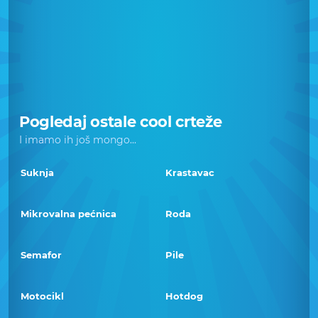
Pogledaj ostale cool crteže
I imamo ih još mongo...
Suknja
Krastavac
Mikrovalna pećnica
Roda
Semafor
Pile
Motocikl
Hotdog