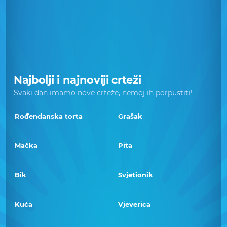
Najbolji i najnoviji crteži
Svaki dan imamo nove crteže, nemoj ih porpustiti!
Rođendanska torta
Grašak
Mačka
Pita
Bik
Svjetionik
Kuća
Vjeverica