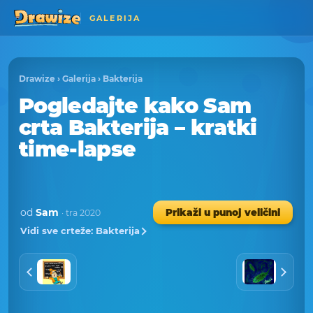
GALERIJA
Drawize
›
Galerija
›
Bakterija
Pogledajte kako Sam
crta Bakterija – kratki
time-lapse
od
Sam
Prikaži u punoj veličini
· tra 2020
Vidi sve crteže: Bakterija