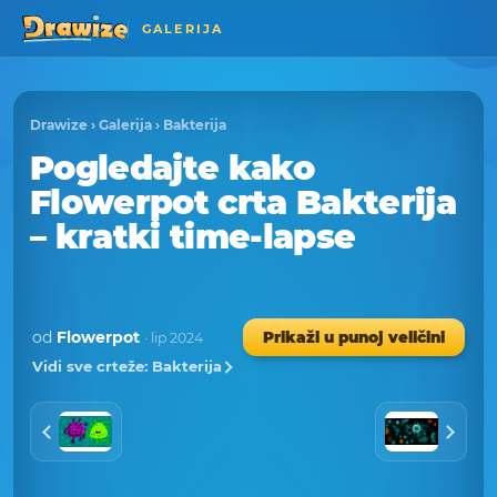
GALERIJA
Drawize
›
Galerija
›
Bakterija
Pogledajte kako
Flowerpot crta Bakterija
– kratki time-lapse
od
Flowerpot
Prikaži u punoj veličini
· lip 2024
Vidi sve crteže: Bakterija