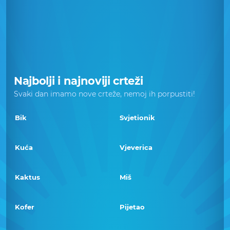
Najbolji i najnoviji crteži
Svaki dan imamo nove crteže, nemoj ih porpustiti!
Bik
Svjetionik
Kuća
Vjeverica
Kaktus
Miš
Kofer
Pijetao