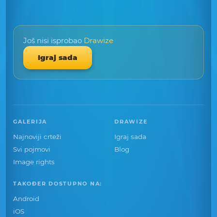
Još nisi isprobao
Drawize
Igraj sada
GALERIJA
DRAWIZE
Najnoviji crteži
Igraj sada
Svi pojmovi
Blog
Image rights
TAKOĐER DOSTUPNO NA:
Android
iOS