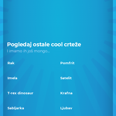
Pogledaj ostale cool crteže
I imamo ih još mongo...
Rak
Pomfrit
Imela
Satelit
T-rex dinosaur
Krafna
Sabljarka
Ljubav