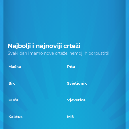
Najbolji i najnoviji crteži
Svaki dan imamo nove crteže, nemoj ih porpustiti!
Mačka
Pita
Bik
Svjetionik
Kuća
Vjeverica
Kaktus
Miš