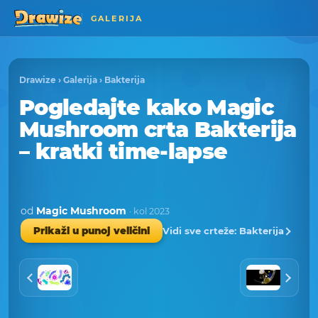
GALERIJA
Drawize
›
Galerija
›
Bakterija
Pogledajte kako Magic
Mushroom crta Bakterija
– kratki time-lapse
od
Magic Mushroom
· kol 2023
Vidi sve crteže: Bakterija
Prikaži u punoj veličini