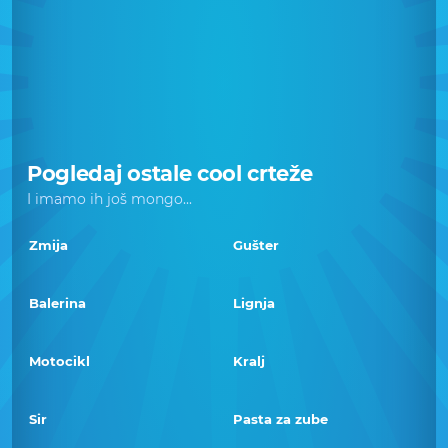
Pogledaj ostale cool crteže
I imamo ih još mongo...
Zmija
Gušter
Balerina
Lignja
Motocikl
Kralj
Sir
Pasta za zube