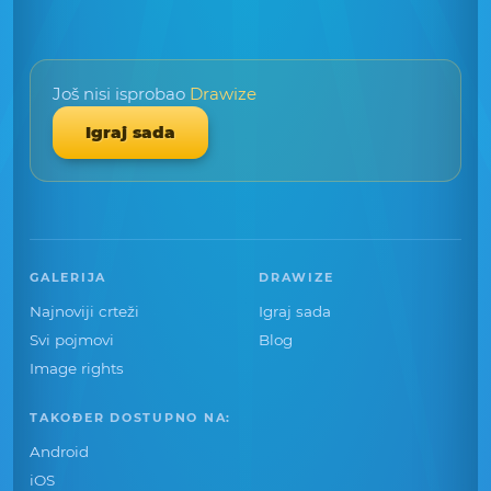
Još nisi isprobao
Drawize
Igraj sada
GALERIJA
DRAWIZE
Najnoviji crteži
Igraj sada
Svi pojmovi
Blog
Image rights
TAKOĐER DOSTUPNO NA:
Android
iOS