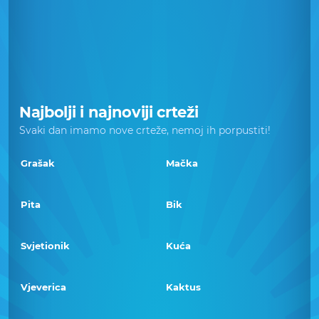
Najbolji i najnoviji crteži
Svaki dan imamo nove crteže, nemoj ih porpustiti!
Grašak
Mačka
Pita
Bik
Svjetionik
Kuća
Vjeverica
Kaktus