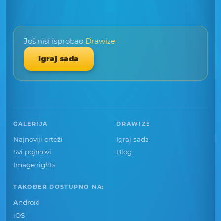
Još nisi isprobao
Drawize
Igraj sada
GALERIJA
DRAWIZE
Najnoviji crteži
Igraj sada
Svi pojmovi
Blog
Image rights
TAKOĐER DOSTUPNO NA:
Android
iOS