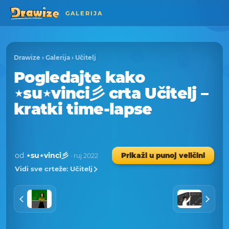
GALERIJA
Drawize
›
Galerija
›
Učitelj
Pogledajte kako
⋆su⋆vinci彡 crta Učitelj –
kratki time-lapse
od
⋆su⋆vinci彡
Prikaži u punoj veličini
· ruj 2022
Vidi sve crteže: Učitelj