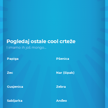
Pogledaj ostale cool crteže
I imamo ih još mongo...
Papiga
Pšenica
Zec
Nar (šipak)
Gusjenica
Zebra
Sabljarka
Anđeo