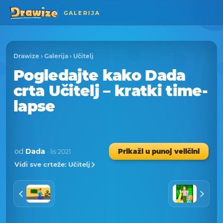
GALERIJA
Drawize
›
Galerija
›
Učitelj
Pogledajte kako Dada
crta Učitelj – kratki time-
lapse
od
Dada
Prikaži u punoj veličini
· lis 2021
Vidi sve crteže: Učitelj