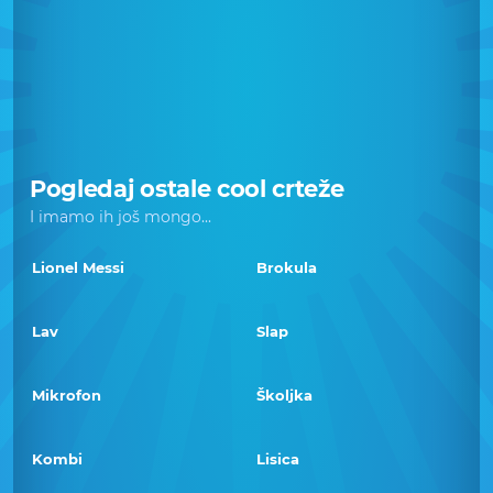
Pogledaj ostale cool crteže
I imamo ih još mongo...
Lionel Messi
Brokula
Lav
Slap
Mikrofon
Školjka
Kombi
Lisica