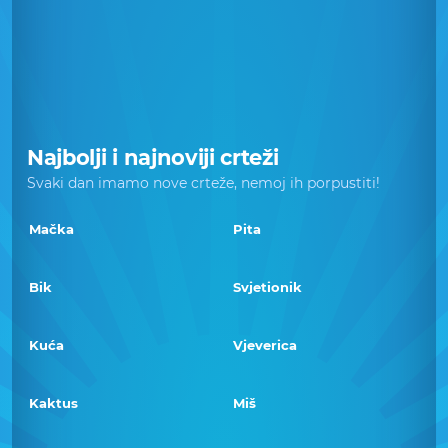
Najbolji i najnoviji crteži
Svaki dan imamo nove crteže, nemoj ih porpustiti!
Mačka
Pita
Bik
Svjetionik
Kuća
Vjeverica
Kaktus
Miš