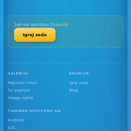
Još nisi isprobao
Drawize
Igraj sada
GALERIJA
DRAWIZE
Najnoviji crteži
Igraj sada
Svi pojmovi
Blog
Image rights
TAKOĐER DOSTUPNO NA:
Android
iOS