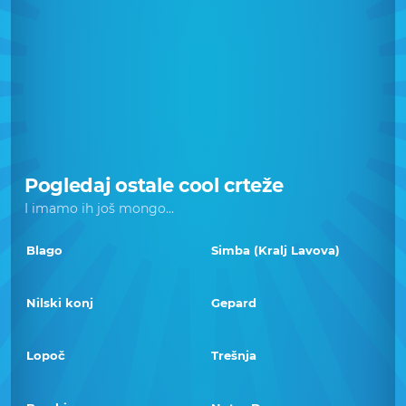
Pogledaj ostale cool crteže
I imamo ih još mongo...
Blago
Simba (Kralj Lavova)
Nilski konj
Gepard
Lopoč
Trešnja