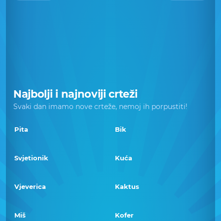
Najbolji i najnoviji crteži
Svaki dan imamo nove crteže, nemoj ih porpustiti!
Pita
Bik
Svjetionik
Kuća
Vjeverica
Kaktus
Miš
Kofer