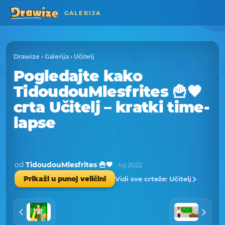
GALERIJA
Drawize
›
Galerija
›
Učitelj
Pogledajte kako
TidoudouMlesfrites 🍟🖤
crta Učitelj – kratki time-
lapse
od
TidoudouMlesfrites 🍟🖤
· ruj 2022
Vidi sve crteže: Učitelj
Prikaži u punoj veličini