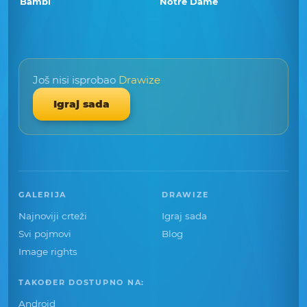
Bambi
Notre Dame
Još nisi isprobao
Drawize
Igraj sada
GALERIJA
DRAWIZE
Najnoviji crteži
Igraj sada
Svi pojmovi
Blog
Image rights
TAKOĐER DOSTUPNO NA:
Android