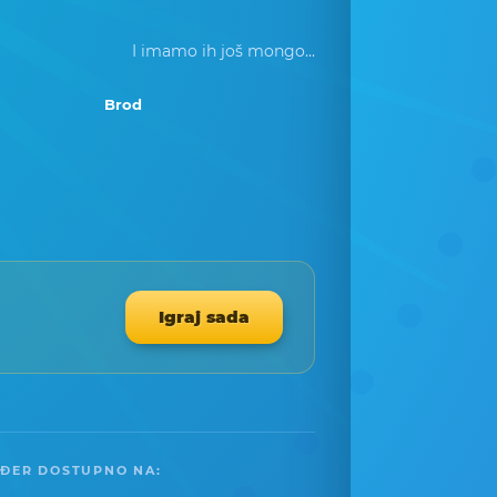
I imamo ih još mongo...
Brod
Igraj sada
ĐER DOSTUPNO NA: