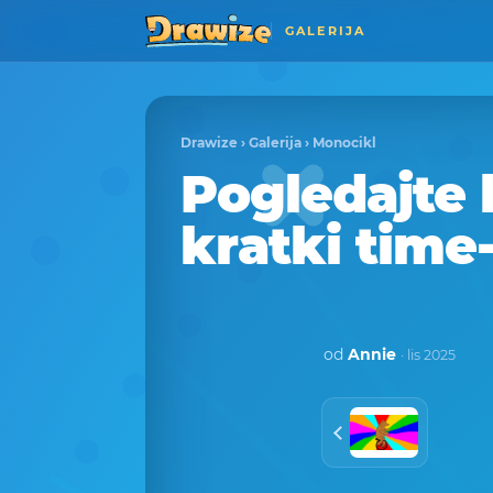
GALERIJA
Drawize
›
Galerija
›
Monocikl
Pogledajte 
kratki time
od
Annie
· lis 2025