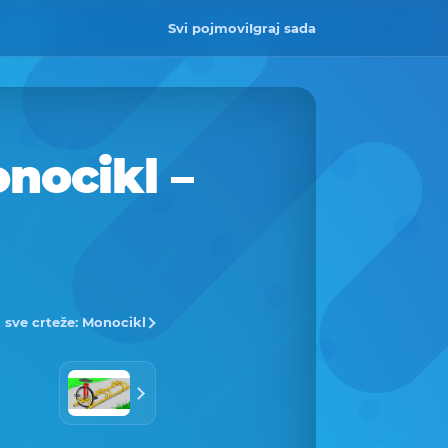
Svi pojmovi
Igraj sada
nocikl –
i sve crteže: Monocikl