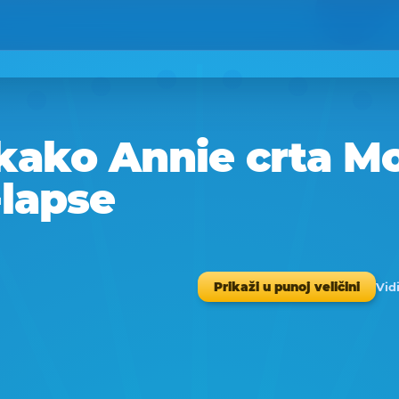
kako Annie crta Mo
-lapse
Vid
Prikaži u punoj veličini