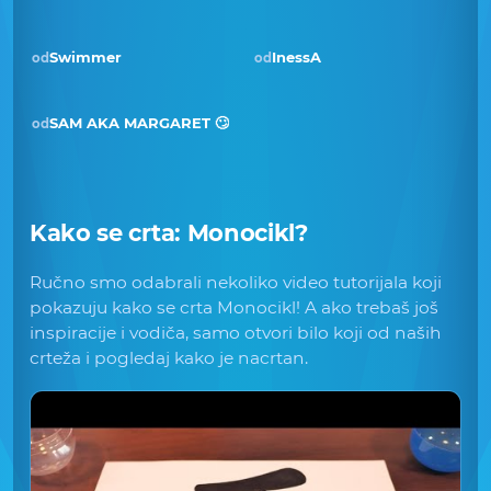
Swimmer
InessA
od
od
SAM AKA MARGARET 🙄
od
Kako se crta:
Monocikl
?
Ručno smo odabrali nekoliko video tutorijala koji
pokazuju kako se crta Monocikl! A ako trebaš još
inspiracije i vodiča, samo otvori bilo koji od naših
crteža i pogledaj kako je nacrtan.