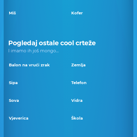
Miš
Kofer
Pogledaj ostale cool crteže
I imamo ih još mongo...
Balon na vrući zrak
Zemlja
Sipa
Telefon
Sova
Vidra
Vjeverica
Škola