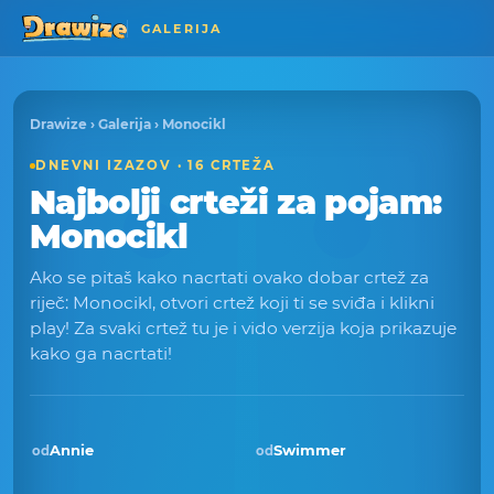
GALERIJA
Drawize
›
Galerija
› Monocikl
DNEVNI IZAZOV · 16 CRTEŽA
Najbolji crteži za pojam:
Monocikl
Ako se pitaš kako nacrtati ovako dobar crtež za
riječ: Monocikl, otvori crtež koji ti se sviđa i klikni
play! Za svaki crtež tu je i vido verzija koja prikazuje
kako ga nacrtati!
Annie
Swimmer
od
od
Pobjednik · lis 2025