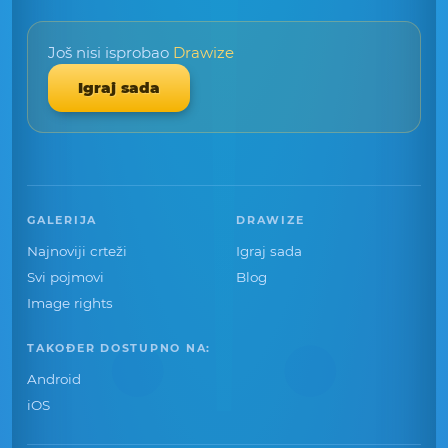
Još nisi isprobao
Drawize
Igraj sada
GALERIJA
DRAWIZE
Najnoviji crteži
Igraj sada
Svi pojmovi
Blog
Image rights
TAKOĐER DOSTUPNO NA:
Android
iOS