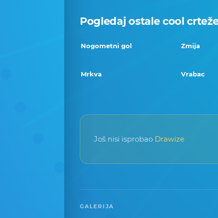
Pogledaj ostale cool crtež
Nogometni gol
Zmija
Mrkva
Vrabac
Još nisi isprobao
Drawize
GALERIJA