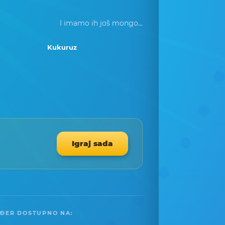
I imamo ih još mongo...
Kukuruz
Igraj sada
ĐER DOSTUPNO NA: