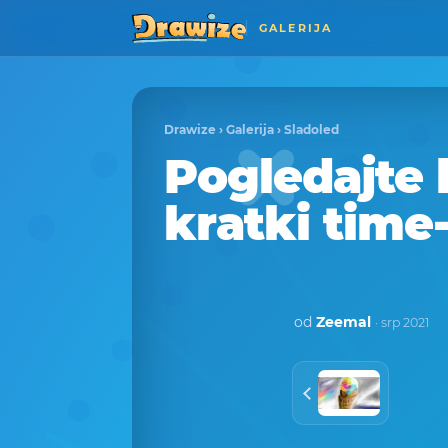
GALERIJA
Drawize
›
Galerija
›
Sladoled
Pogledajte 
kratki time
od
Zeemal
· srp 2021