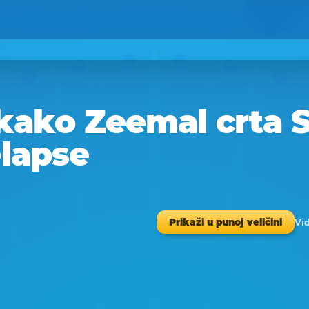
kako Zeemal crta S
-lapse
Vid
Prikaži u punoj veličini