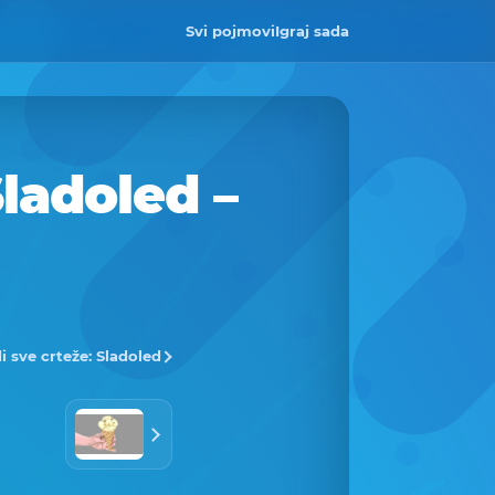
Svi pojmovi
Igraj sada
ladoled –
i sve crteže: Sladoled