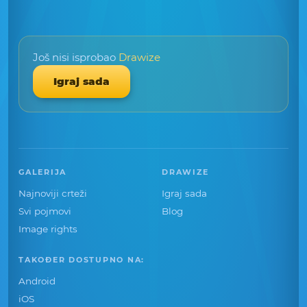
Još nisi isprobao
Drawize
Igraj sada
GALERIJA
DRAWIZE
Najnoviji crteži
Igraj sada
Svi pojmovi
Blog
Image rights
TAKOĐER DOSTUPNO NA:
Android
iOS