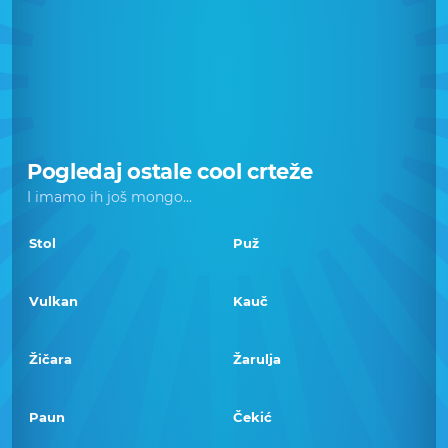
Pogledaj ostale cool crteže
I imamo ih još mongo...
Stol
Puž
Vulkan
Kauč
Žičara
Žarulja
Paun
Čekić