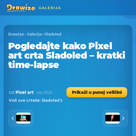
GALERIJA
Drawize
›
Galerija
›
Sladoled
Pogledajte kako Pixel
art crta Sladoled – kratki
time-lapse
od
Pixel art
Prikaži u punoj veličini
· srp 2024
Vidi sve crteže: Sladoled