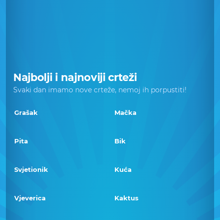
Najbolji i najnoviji crteži
Svaki dan imamo nove crteže, nemoj ih porpustiti!
Grašak
Mačka
Pita
Bik
Svjetionik
Kuća
Vjeverica
Kaktus