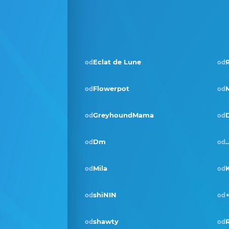
Eclat de Lune
od
od
Flowerpot
od
od
GreyhoundMama
od
od
Dm
od
od
Mila
od
od
shiNIN
od
od
shawty
od
od