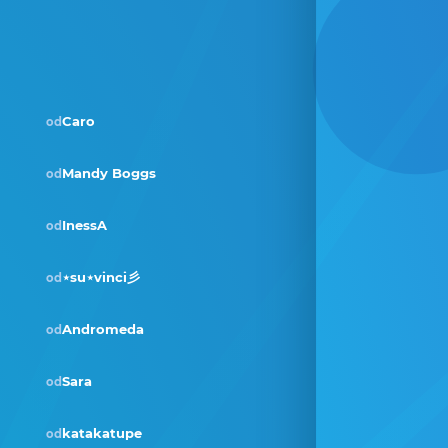
Caro
od
Mandy Boggs
od
Pobjednik · sij 2024
InessA
od
⋆su⋆vinci彡
od
Andromeda
od
Pobjednik · tra 2022
Sara
od
katakatupe
od