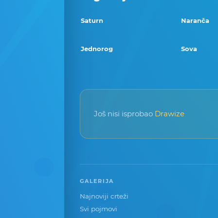
Saturn
Naranča
Jednorog
Sova
Još nisi isprobao
Drawize
GALERIJA
Najnoviji crteži
Svi pojmovi