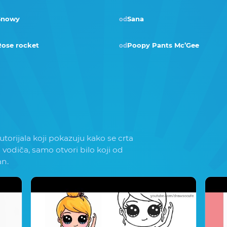
Snowy
Sana
od
Rose rocket
Poopy Pants Mc’Gee
od
torijala koji pokazuju kako se crta
i vodiča, samo otvori bilo koji od
an.