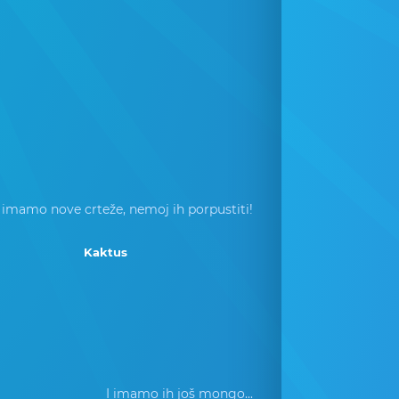
 imamo nove crteže, nemoj ih porpustiti!
Kaktus
I imamo ih još mongo...