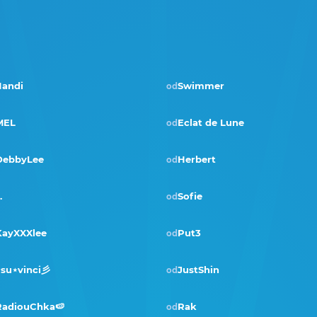
Яandi
Swimmer
od
Pobjednik · stu 2024
MEL
Eclat de Lune
od
DebbyLee
Herbert
od
…
Sofie
od
Pobjednik · ožu 2023
KayXXXlee
Put3
od
⋆su⋆vinci彡
JustShin
od
RadiouChka🍉
Rak
od
Pobjednik · ožu 2021