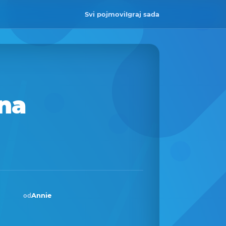
Svi pojmovi
Igraj sada
ina
Annie
od