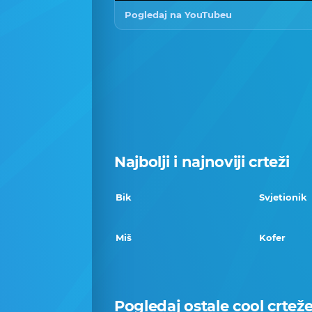
Pogledaj na YouTubeu
Najbolji i najnoviji crteži
Bik
Svjetionik
Miš
Kofer
Pogledaj ostale cool crtež