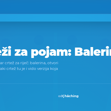
eži za pojam:
Baler
 crtež za riječ: balerina, otvori
vaki crtež tu je i vido verzija koja
Çhåching
od