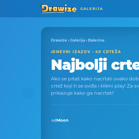
GALERIJA
Drawize
›
Galerija
› Balerina
DNEVNI IZAZOV · 40 CRTEŽA
Najbolji crt
Ako se pitaš kako nacrtati ovako dobar
crtež koji ti se sviđa i klikni play! Za s
prikazuje kako ga nacrtati!
Moon
od
Pobjednik · lis 2025