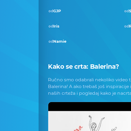
GJP
od
od
Iris
od
od
Namie
od
Kako se crta:
Balerina
?
Ručno smo odabrali nekoliko video tu
Balerina! A ako trebaš još inspiracije 
naših crteža i pogledaj kako je nacrt