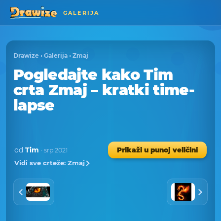
GALERIJA
Drawize
›
Galerija
›
Zmaj
Pogledajte kako Tim
crta Zmaj – kratki time-
lapse
od
Tim
Prikaži u punoj veličini
· srp 2021
Vidi sve crteže: Zmaj