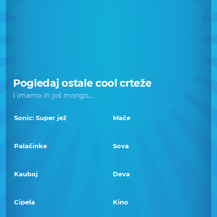
Pogledaj ostale cool crteže
I imamo ih još mongo...
Sonic: Super jež
Mače
Palačinke
Sova
Kauboj
Deva
Cipela
Kino