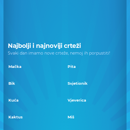
Najbolji i najnoviji crteži
Svaki dan imamo nove crteže, nemoj ih porpustiti!
Mačka
Pita
Bik
Svjetionik
Kuća
Vjeverica
Kaktus
Miš