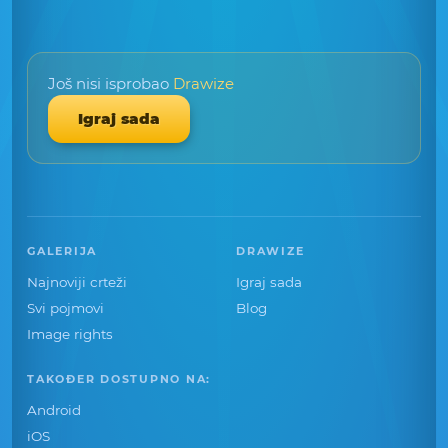
Još nisi isprobao
Drawize
Igraj sada
GALERIJA
DRAWIZE
Najnoviji crteži
Igraj sada
Svi pojmovi
Blog
Image rights
TAKOĐER DOSTUPNO NA:
Android
iOS