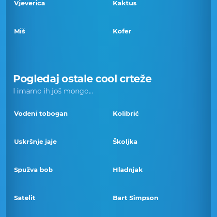
Vjeverica
Kaktus
Miš
Kofer
Pogledaj ostale cool crteže
I imamo ih još mongo...
Vodeni tobogan
Kolibrić
Uskršnje jaje
Školjka
Spužva bob
Hladnjak
Satelit
Bart Simpson