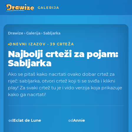
GALERIJA
Drawize
›
Galerija
› Sabljarka
DNEVNI IZAZOV · 39 CRTEŽA
Najbolji crteži za pojam:
Sabljarka
Ako se pitaš kako nacrtati ovako dobar crtež za
riječ: sabljarka, otvori crtež koji ti se sviđa i klikni
play! Za svaki crtež tu je i vido verzija koja prikazuje
kako ga nacrtati!
Eclat de Lune
Annie
od
od
Pobjednik · pro 2025