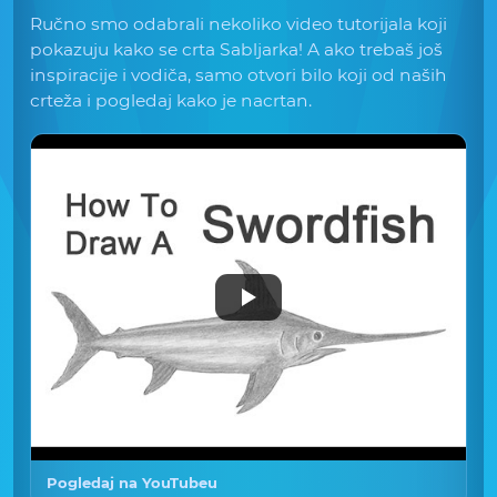
Ručno smo odabrali nekoliko video tutorijala koji
pokazuju kako se crta Sabljarka! A ako trebaš još
inspiracije i vodiča, samo otvori bilo koji od naših
crteža i pogledaj kako je nacrtan.
Pogledaj na YouTubeu