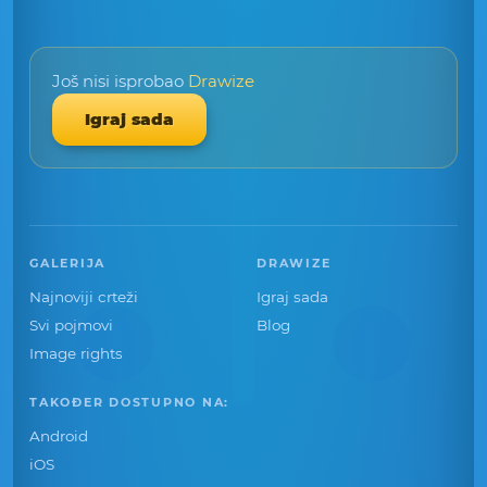
Još nisi isprobao
Drawize
Igraj sada
GALERIJA
DRAWIZE
Najnoviji crteži
Igraj sada
Svi pojmovi
Blog
Image rights
TAKOĐER DOSTUPNO NA:
Android
iOS