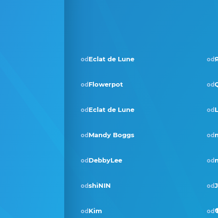
Eclat de Lune
od
od
Flowerpot
od
od
Eclat de Lune
od
od
Mandy Boggs
od
od
DebbyLee
od
od
shiNIN
J
od
od
Kim

od
od