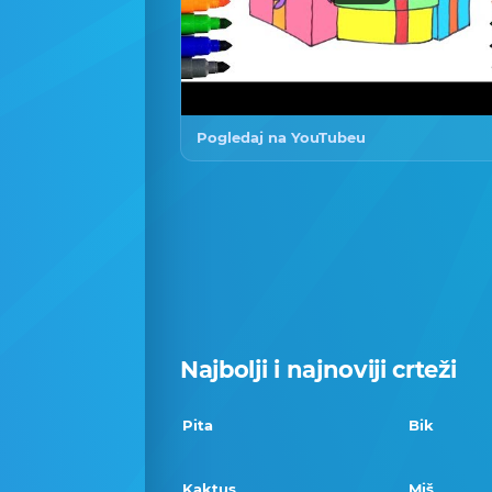
Pogledaj na YouTubeu
Najbolji i najnoviji crteži
Pita
Bik
Kaktus
Miš