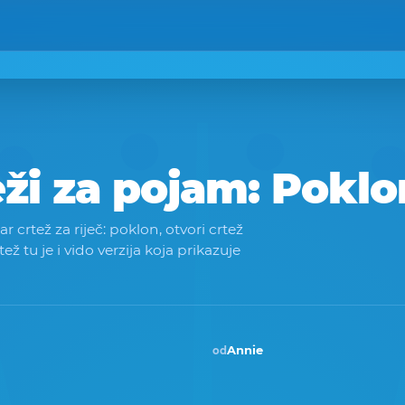
eži za pojam:
Poklo
 crtež za riječ: poklon, otvori crtež
rtež tu je i vido verzija koja prikazuje
Annie
od