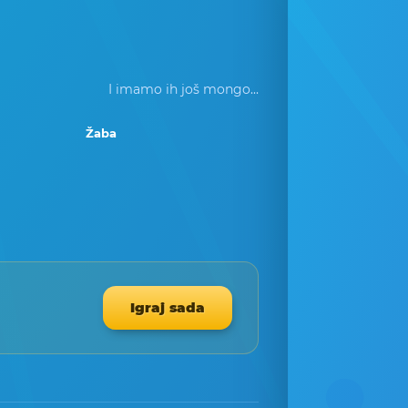
I imamo ih još mongo...
Žaba
Igraj sada