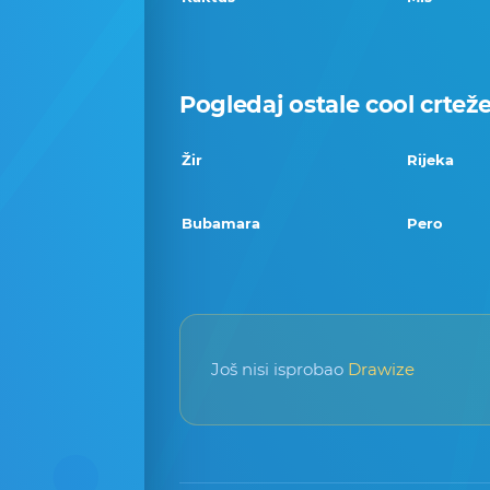
Pogledaj ostale cool crtež
Žir
Rijeka
Bubamara
Pero
Još nisi isprobao
Drawize