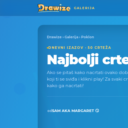
GALERIJA
Drawize
›
Galerija
› Poklon
DNEVNI IZAZOV · 50 CRTEŽA
Najbolji crt
Ako se pitaš kako nacrtati ovako dobar
koji ti se sviđa i klikni play! Za svaki c
kako ga nacrtati!
SAM AKA MARGARET 🙄
od
Pobjednik · stu 2025