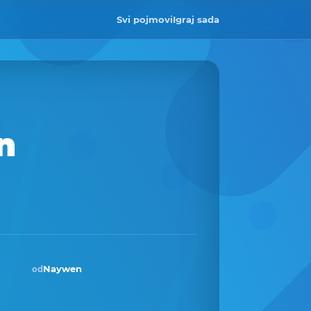
Svi pojmovi
Igraj sada
n
Naywen
od