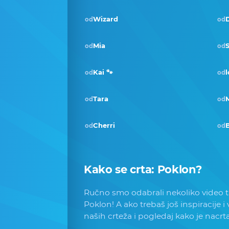
Wizard
D
od
od
Mia
od
od
Kai 🐾
l
od
od
Tara
od
od
Cherri
od
od
Kako se crta:
Poklon
?
Ručno smo odabrali nekoliko video tu
Poklon! A ako trebaš još inspiracije i
naših crteža i pogledaj kako je nacrt