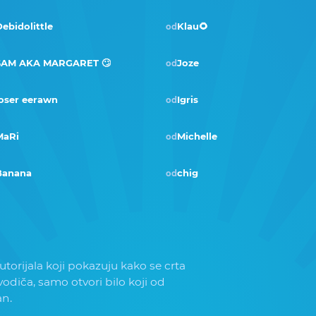
ebidolittle
Klau🌻
od
SAM AKA MARGARET 🙄
Joze
od
oser eerawn
Igris
od
Pobjednik · pro 2019
MaRi
Michelle
od
Banana
chig
od
torijala koji pokazuju kako se crta
 vodiča, samo otvori bilo koji od
an.