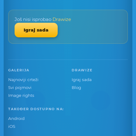
Još nisi isprobao
Drawize
Igraj sada
GALERIJA
DRAWIZE
Najnoviji crteži
Igraj sada
Svi pojmovi
Blog
Image rights
TAKOĐER DOSTUPNO NA:
Android
iOS