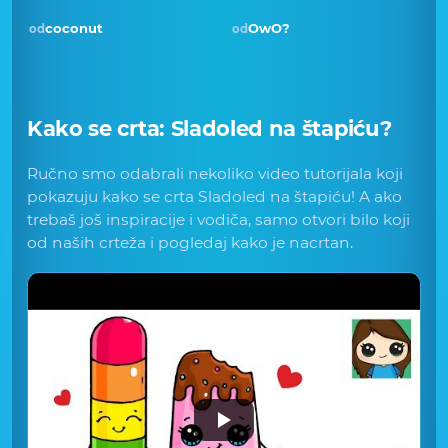
coconut
OwO?
od
od
Kako se crta:
Sladoled na štapiću
?
Ručno smo odabrali nekoliko video tutorijala koji
pokazuju kako se crta Sladoled na štapiću! A ako
trebaš još inspiracije i vodiča, samo otvori bilo koji
od naših crteža i pogledaj kako je nacrtan.