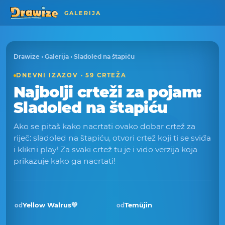
GALERIJA
Drawize
›
Galerija
› Sladoled na štapiću
DNEVNI IZAZOV · 59 CRTEŽA
Najbolji crteži za pojam:
Sladoled na štapiću
Ako se pitaš kako nacrtati ovako dobar crtež za
riječ: sladoled na štapiću, otvori crtež koji ti se sviđa
i klikni play! Za svaki crtež tu je i vido verzija koja
prikazuje kako ga nacrtati!
Yellow Walrus💛
Temüjin
od
od
Pobjednik · tra 2026