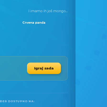
I imamo ih još mongo...
Crvena panda
Igraj sada
ĐER DOSTUPNO NA: