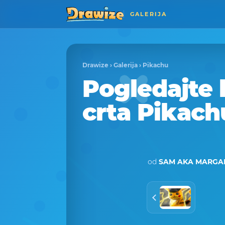
GALERIJA
Drawize
›
Galerija
›
Pikachu
Pogledajte
crta Pikach
od
SAM AKA MARGAR