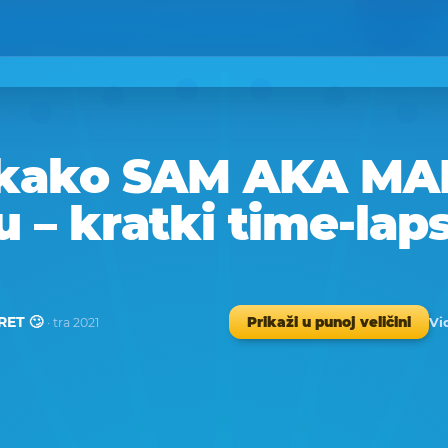
 kako SAM AKA MA
u – kratki time-lap
ET 🙄
Vi
Prikaži u punoj veličini
· tra 2021