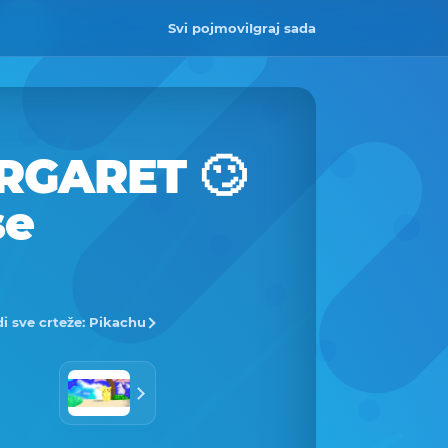
Svi pojmovi
Igraj sada
RGARET 🙄
se
di sve crteže: Pikachu