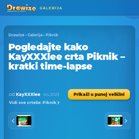
GALERIJA
Drawize
›
Galerija
›
Piknik
Pogledajte kako
KayXXXlee crta Piknik –
kratki time-lapse
od
KayXXXlee
Prikaži u punoj veličini
· stu 2023
Vidi sve crteže: Piknik