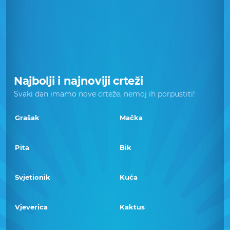
Najbolji i najnoviji crteži
Svaki dan imamo nove crteže, nemoj ih porpustiti!
Grašak
Mačka
Pita
Bik
Svjetionik
Kuća
Vjeverica
Kaktus