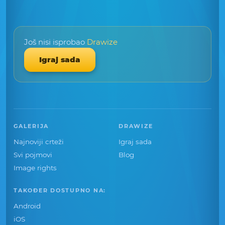
Još nisi isprobao
Drawize
Igraj sada
GALERIJA
DRAWIZE
Najnoviji crteži
Igraj sada
Svi pojmovi
Blog
Image rights
TAKOĐER DOSTUPNO NA:
Android
iOS