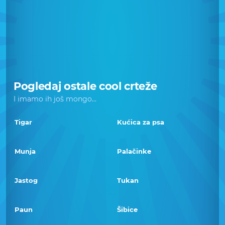
Pogledaj ostale cool crteže
I imamo ih još mongo...
Tigar
Kućica za psa
Munja
Palačinke
Jastog
Tukan
Paun
Šibice