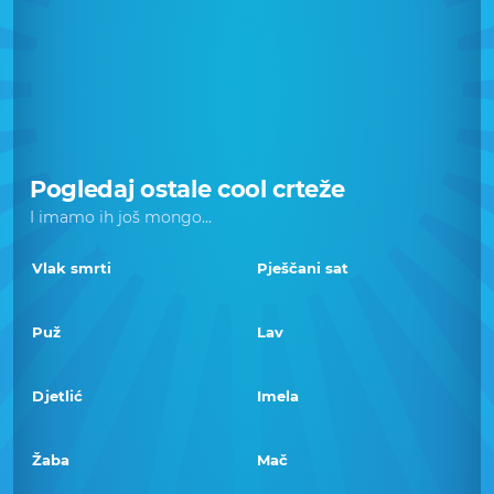
Pogledaj ostale cool crteže
I imamo ih još mongo...
Vlak smrti
Pješčani sat
Puž
Lav
Djetlić
Imela
Žaba
Mač