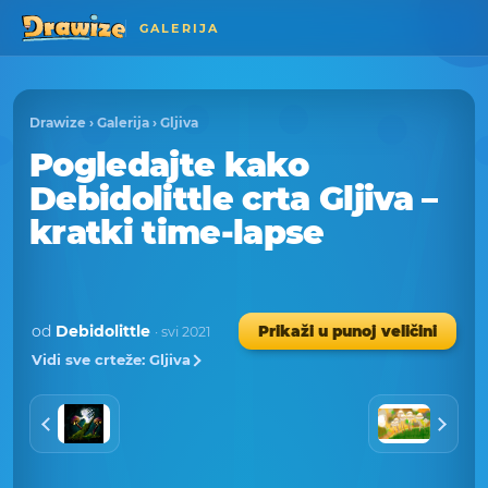
GALERIJA
Drawize
›
Galerija
›
Gljiva
Pogledajte kako
Debidolittle crta Gljiva –
kratki time-lapse
od
Debidolittle
Prikaži u punoj veličini
· svi 2021
Vidi sve crteže: Gljiva