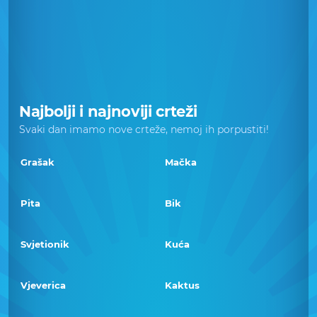
Najbolji i najnoviji crteži
Svaki dan imamo nove crteže, nemoj ih porpustiti!
Grašak
Mačka
Pita
Bik
Svjetionik
Kuća
Vjeverica
Kaktus