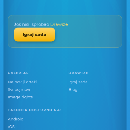
Još nisi isprobao
Drawize
Igraj sada
GALERIJA
DRAWIZE
Najnoviji crteži
Igraj sada
Svi pojmovi
Blog
Image rights
TAKOĐER DOSTUPNO NA:
Android
iOS