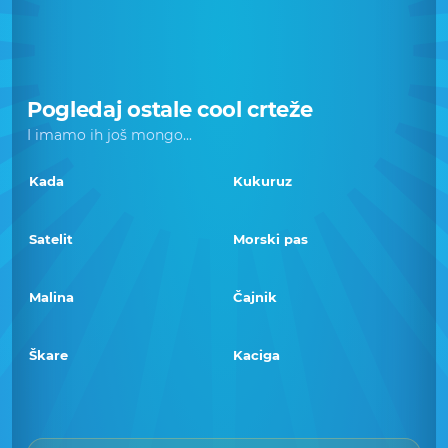
Pogledaj ostale cool crteže
I imamo ih još mongo...
Kada
Kukuruz
Satelit
Morski pas
Malina
Čajnik
Škare
Kaciga