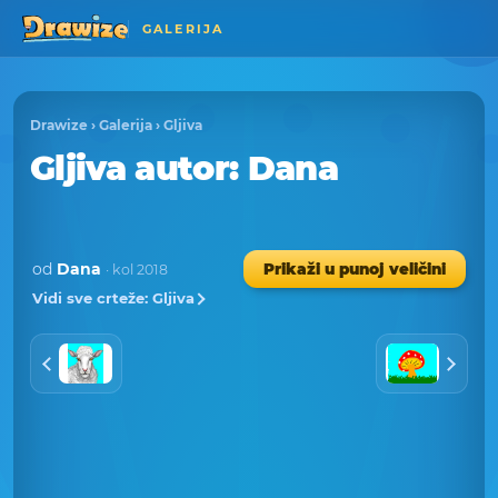
GALERIJA
Drawize
›
Galerija
›
Gljiva
Gljiva
autor
: Dana
od
Dana
Prikaži u punoj veličini
· kol 2018
Vidi sve crteže: Gljiva