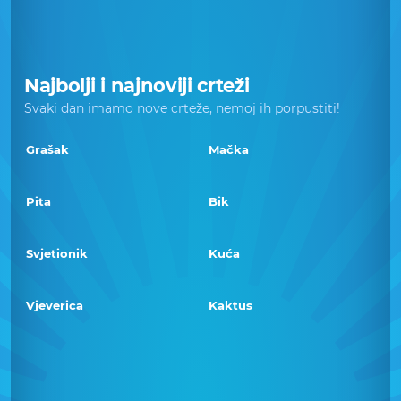
Najbolji i najnoviji crteži
Svaki dan imamo nove crteže, nemoj ih porpustiti!
Grašak
Mačka
Pita
Bik
Svjetionik
Kuća
Vjeverica
Kaktus