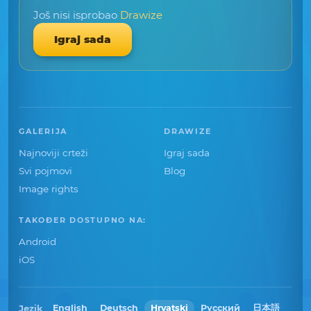
Još nisi isprobao
Drawize
Igraj sada
GALERIJA
DRAWIZE
Najnoviji crteži
Igraj sada
Svi pojmovi
Blog
Image rights
TAKOĐER DOSTUPNO NA:
Android
iOS
Jezik
English
Deutsch
Hrvatski
Русский
日本語