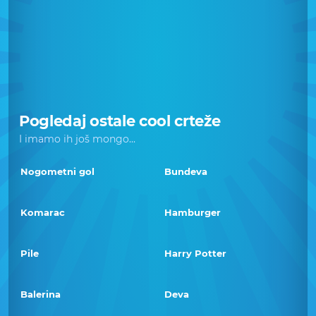
Pogledaj ostale cool crteže
I imamo ih još mongo...
Nogometni gol
Bundeva
Komarac
Hamburger
Pile
Harry Potter
Balerina
Deva