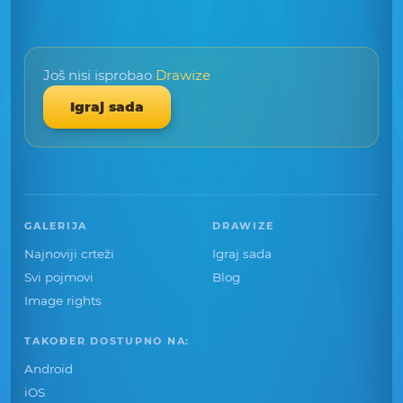
Još nisi isprobao
Drawize
Igraj sada
GALERIJA
DRAWIZE
Najnoviji crteži
Igraj sada
Svi pojmovi
Blog
Image rights
TAKOĐER DOSTUPNO NA:
Android
iOS