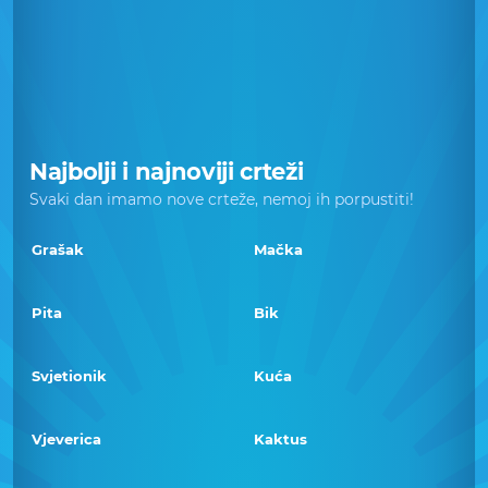
Najbolji i najnoviji crteži
Svaki dan imamo nove crteže, nemoj ih porpustiti!
Grašak
Mačka
Pita
Bik
Svjetionik
Kuća
Vjeverica
Kaktus