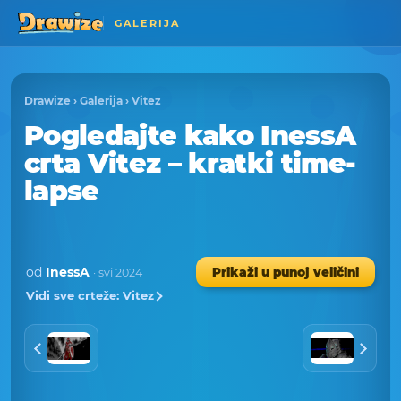
GALERIJA
Drawize
›
Galerija
›
Vitez
Pogledajte kako InessA
crta Vitez – kratki time-
lapse
od
InessA
Prikaži u punoj veličini
· svi 2024
Vidi sve crteže: Vitez