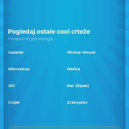
Pogledaj ostale cool crteže
I imamo ih još mongo...
Lazanje
Mickey Mouse
Mikroskop
Mačka
Oči
Nar (šipak)
Cvijet
Zrakoplov