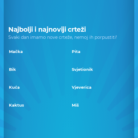
Najbolji i najnoviji crteži
Svaki dan imamo nove crteže, nemoj ih porpustiti!
Mačka
Pita
Bik
Svjetionik
Kuća
Vjeverica
Kaktus
Miš