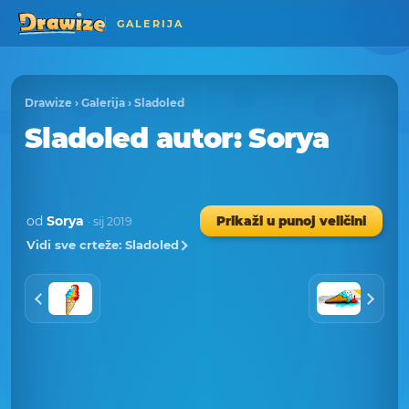
GALERIJA
Drawize
›
Galerija
›
Sladoled
Sladoled
autor
: Sorya
od
Sorya
Prikaži u punoj veličini
· sij 2019
Vidi sve crteže: Sladoled