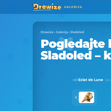
GALERIJA
Drawize
›
Galerija
›
Sladoled
Pogledajte 
Sladoled – 
od
Eclat de Lune
· svi