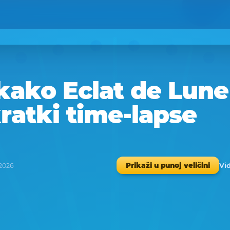
kako Eclat de Lune
kratki time-lapse
Vid
Prikaži u punoj veličini
 2026