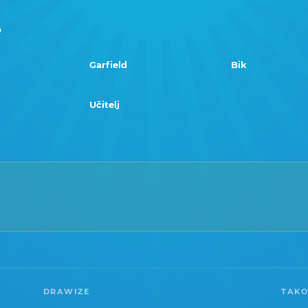
e
Garfield
Bik
Učitelj
DRAWIZE
TAKO