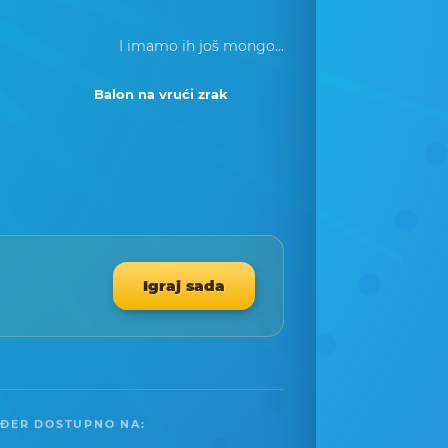
I imamo ih još mongo...
Balon na vrući zrak
Igraj sada
ĐER DOSTUPNO NA: