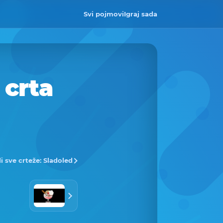
Svi pojmovi
Igraj sada
 crta
i sve crteže: Sladoled