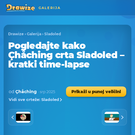
GALERIJA
Drawize
›
Galerija
›
Sladoled
Pogledajte kako
Çhåching crta Sladoled –
kratki time-lapse
od
Çhåching
Prikaži u punoj veličini
· srp 2025
Vidi sve crteže: Sladoled