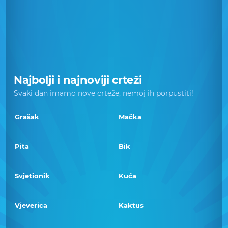
Najbolji i najnoviji crteži
Svaki dan imamo nove crteže, nemoj ih porpustiti!
Grašak
Mačka
Pita
Bik
Svjetionik
Kuća
Vjeverica
Kaktus