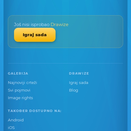
Još nisi isprobao
Drawize
Igraj sada
GALERIJA
DRAWIZE
Najnoviji crteži
Igraj sada
Svi pojmovi
Blog
Image rights
TAKOĐER DOSTUPNO NA:
Android
iOS