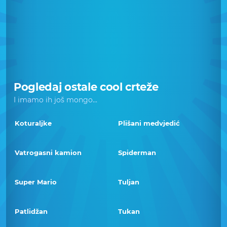
Pogledaj ostale cool crteže
I imamo ih još mongo...
Koturaljke
Plišani medvjedić
Vatrogasni kamion
Spiderman
Super Mario
Tuljan
Patlidžan
Tukan