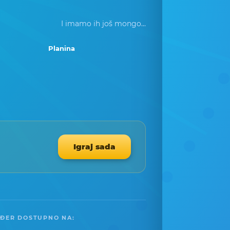
I imamo ih još mongo...
Planina
Igraj sada
ĐER DOSTUPNO NA: