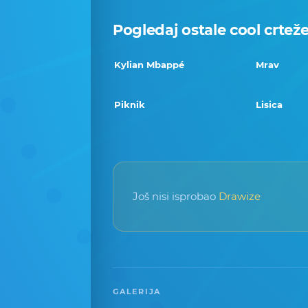
Pogledaj ostale cool crtež
Kylian Mbappé
Mrav
Piknik
Lisica
Još nisi isprobao
Drawize
GALERIJA