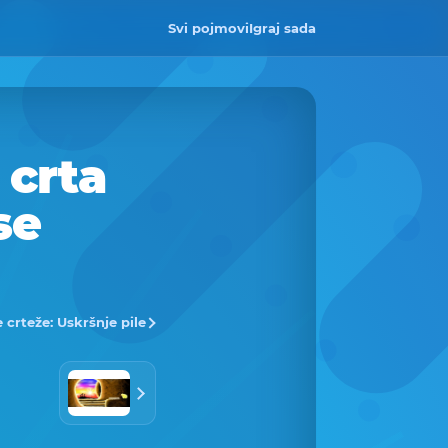
Svi pojmovi
Igraj sada
 crta
se
e crteže: Uskršnje pile