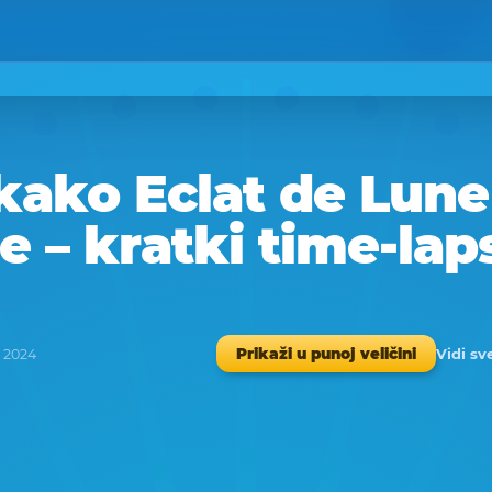
kako Eclat de Lune
e – kratki time-lap
Vidi sv
Prikaži u punoj veličini
u 2024