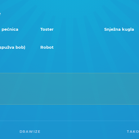
e
 pećnica
Toster
Snježna kugla
(spužva bob)
Robot
DRAWIZE
TAKO