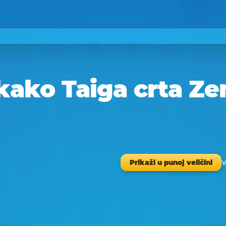
kako Taiga crta Zem
V
Prikaži u punoj veličini