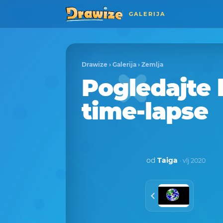
GALERIJA
Drawize
›
Galerija
›
Zemlja
Pogledajte 
time-lapse
od
Taiga
· vlj 2020