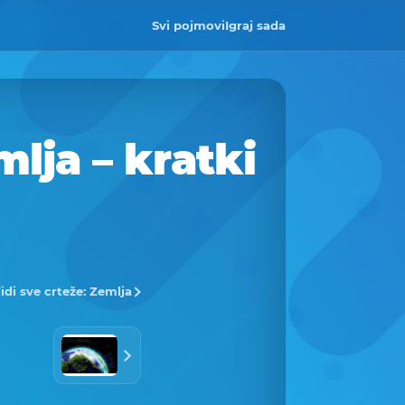
Svi pojmovi
Igraj sada
lja – kratki
idi sve crteže: Zemlja