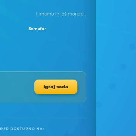
I imamo ih još mongo...
Semafor
Igraj sada
ĐER DOSTUPNO NA: