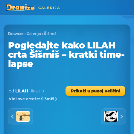
GALERIJA
Drawize
›
Galerija
›
Šišmiš
Pogledajte kako LILAH
crta Šišmiš – kratki time-
lapse
od
LILAH
Prikaži u punoj veličini
· lis 2019
Vidi sve crteže: Šišmiš