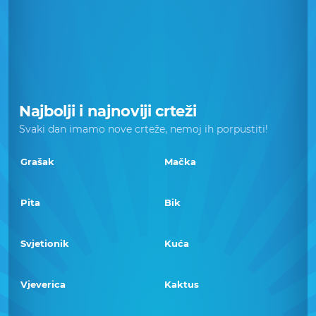
Najbolji i najnoviji crteži
Svaki dan imamo nove crteže, nemoj ih porpustiti!
Grašak
Mačka
Pita
Bik
Svjetionik
Kuća
Vjeverica
Kaktus