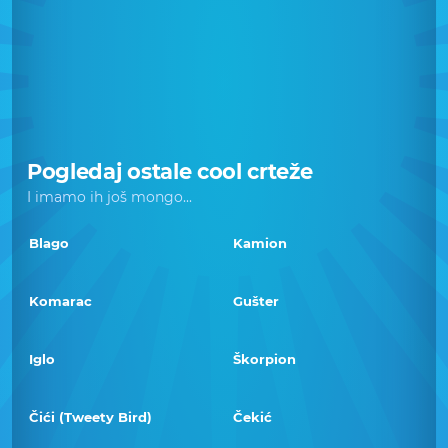
Pogledaj ostale cool crteže
I imamo ih još mongo...
Blago
Kamion
Komarac
Gušter
Iglo
Škorpion
Čići (Tweety Bird)
Čekić