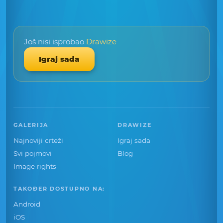
Još nisi isprobao
Drawize
Igraj sada
GALERIJA
DRAWIZE
Najnoviji crteži
Igraj sada
Svi pojmovi
Blog
Image rights
TAKOĐER DOSTUPNO NA:
Android
iOS