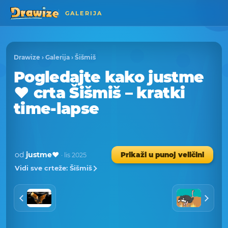
GALERIJA
Drawize
›
Galerija
›
Šišmiš
Pogledajte kako justme
❤️ crta Šišmiš – kratki
time-lapse
od
justme❤️
Prikaži u punoj veličini
· lis 2025
Vidi sve crteže: Šišmiš