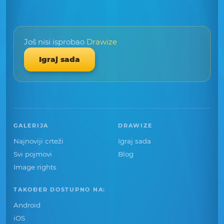
Još nisi isprobao
Drawize
Igraj sada
GALERIJA
DRAWIZE
Najnoviji crteži
Igraj sada
Svi pojmovi
Blog
Image rights
TAKOĐER DOSTUPNO NA:
Android
iOS