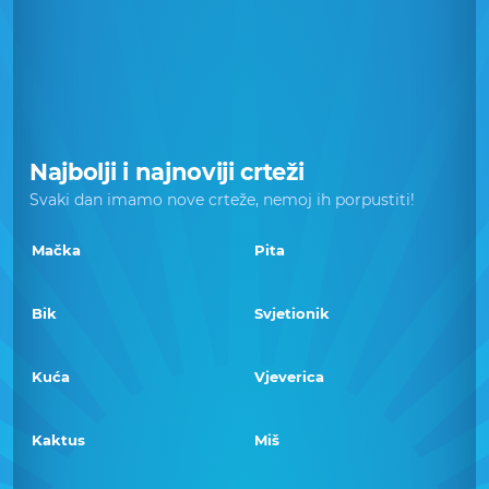
Najbolji i najnoviji crteži
Svaki dan imamo nove crteže, nemoj ih porpustiti!
Mačka
Pita
Bik
Svjetionik
Kuća
Vjeverica
Kaktus
Miš