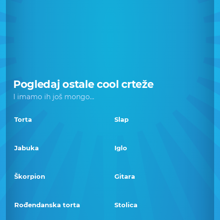
Pogledaj ostale cool crteže
I imamo ih još mongo...
Torta
Slap
Jabuka
Iglo
Škorpion
Gitara
Rođendanska torta
Stolica