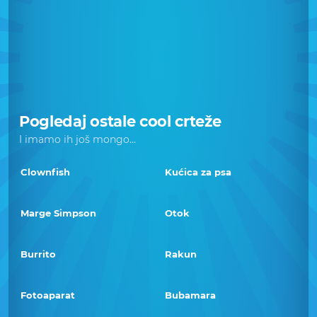
Pogledaj ostale cool crteže
I imamo ih još mongo...
Clownfish
Kućica za psa
Marge Simpson
Otok
Burrito
Rakun
Fotoaparat
Bubamara