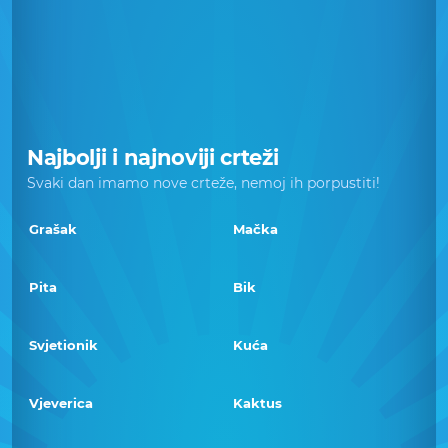
Najbolji i najnoviji crteži
Svaki dan imamo nove crteže, nemoj ih porpustiti!
Grašak
Mačka
Pita
Bik
Svjetionik
Kuća
Vjeverica
Kaktus