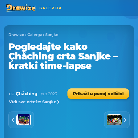
GALERIJA
Drawize
›
Galerija
›
Sanjke
Pogledajte kako
Çhåching crta Sanjke –
kratki time-lapse
od
Çhåching
Prikaži u punoj veličini
· pro 2023
Vidi sve crteže: Sanjke