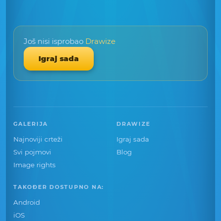
Još nisi isprobao
Drawize
Igraj sada
GALERIJA
DRAWIZE
Najnoviji crteži
Igraj sada
Svi pojmovi
Blog
Image rights
TAKOĐER DOSTUPNO NA:
Android
iOS