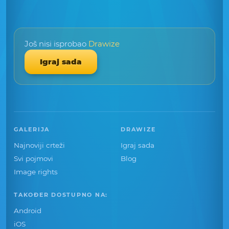
Još nisi isprobao
Drawize
Igraj sada
GALERIJA
DRAWIZE
Najnoviji crteži
Igraj sada
Svi pojmovi
Blog
Image rights
TAKOĐER DOSTUPNO NA:
Android
iOS