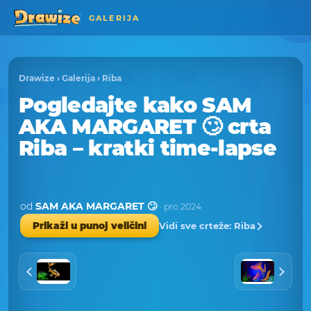
GALERIJA
Drawize
›
Galerija
›
Riba
Pogledajte kako SAM
AKA MARGARET 🙄 crta
Riba – kratki time-lapse
od
SAM AKA MARGARET 🙄
· pro 2024
Vidi sve crteže: Riba
Prikaži u punoj veličini