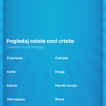
Pogledaj ostale cool crteže
I imamo ih još mongo...
Čokolada
Češnjak
Kofer
Popaj
Kamin
Morski konjic
Vatrogasac
Škare