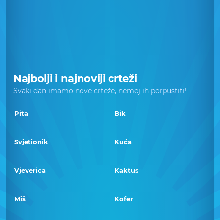
Najbolji i najnoviji crteži
Svaki dan imamo nove crteže, nemoj ih porpustiti!
Pita
Bik
Svjetionik
Kuća
Vjeverica
Kaktus
Miš
Kofer